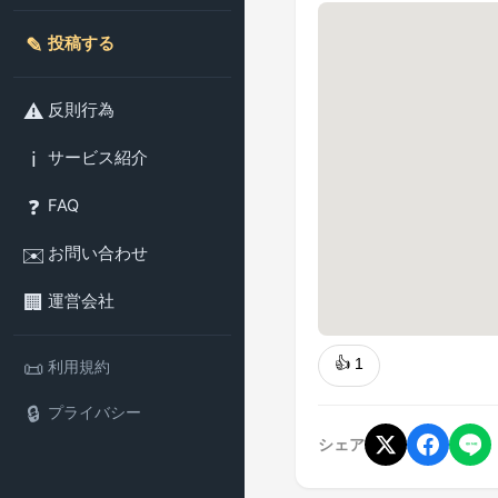
✎️
投稿する
⚠️
反則行為
ℹ️
サービス紹介
❓
FAQ
✉️
お問い合わせ
🏢
運営会社
👍
1
📜
利用規約
🔒
プライバシー
シェア