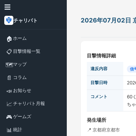
☰
2026年07月02
チャリパト
🏠
ホーム
📋
目撃情報一覧
目撃情報詳細
🗺️
マップ
違反内容
信
📄
コラム
目撃日時
202
📣
お知らせ
コメント
60
📈
チャリパト月報
ちゃ
🎮
ゲームズ
発生場所
📊
統計
📍 京都府京都市