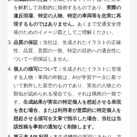
を解釈して自動的に描画するものであり、
実際の
違反現場、特定の人物、特定の車両等を忠実に再
現するものではありません。
あくまで交通安全啓
発のためのイメージ図としてご理解ください。
品質の保証：
当社は、生成されたイラストの正確
性、品質、意図の一致、特定の目的への適合性に
ついて一切保証しません。
個人の描写について：
生成されたイラストに登場
する人物・車両の外観は、AIが学習データに基づ
いて創作した架空のものであり、実在の人物との
類似が認められる場合でも、それは偶然の一致で
す。
生成結果が実在の特定個人を想起させる表現
を含む場合、または利用者が意図的に特定個人を
想起させる描写を文章で指示した場合、当社は当
該投稿を事前の通知なく削除します。
第三者 API 利用：
本生成機能の実現にあたり、文