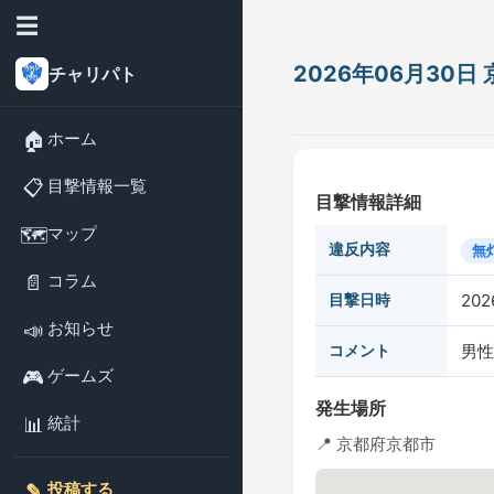
☰
2026年06月30
チャリパト
🏠
ホーム
📋
目撃情報一覧
目撃情報詳細
🗺️
マップ
違反内容
無
📄
コラム
目撃日時
202
📣
お知らせ
コメント
男性
🎮
ゲームズ
発生場所
📊
統計
📍 京都府京都市
✎️
投稿する