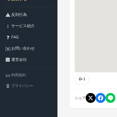
⚠️
反則行為
ℹ️
サービス紹介
❓
FAQ
✉️
お問い合わせ
🏢
運営会社
📜
利用規約
👍
1
🔒
プライバシー
シェア