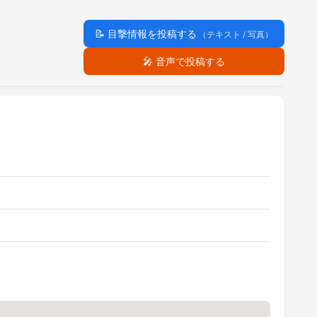
📝
目撃情報を投稿する
（テキスト / 写真）
🎤
音声で投稿する