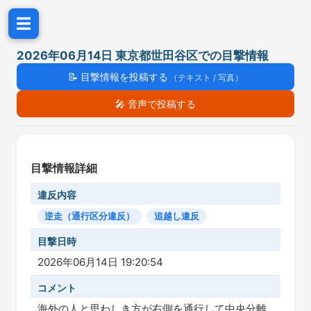
☰
2026年06月14日 東京都世田谷区での目撃情報
📝
目撃情報を投稿する
（テキスト / 写真）
🎤
音声で投稿する
目撃情報詳細
違反内容
逆走（通行区分違反）
追越し違反
目撃日時
2026年06月14日 19:20:54
コメント
海外の人と思わしき方が右側を通行して中央分離