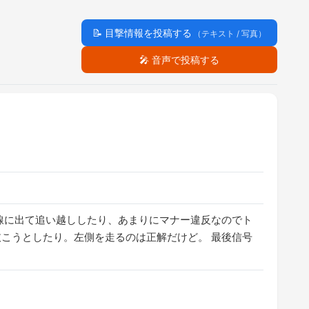
📝
目撃情報を投稿する
（テキスト / 写真）
🎤
音声で投稿する
線に出て追い越ししたり、あまりにマナー違反なのでト
こうとしたり。左側を走るのは正解だけど。 最後信号