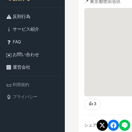
📍 東京都世田谷区
⚠️
反則行為
ℹ️
サービス紹介
❓
FAQ
✉️
お問い合わせ
🏢
運営会社
📜
利用規約
🔒
プライバシー
👍
3
シェア