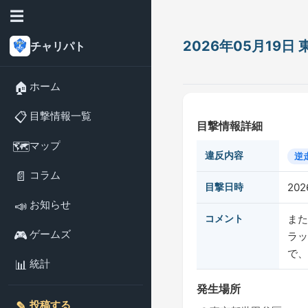
☰
2026年05月19
チャリパト
🏠
ホーム
📋
目撃情報一覧
目撃情報詳細
🗺️
マップ
違反内容
逆
📄
コラム
目撃日時
202
📣
お知らせ
コメント
また
🎮
ゲームズ
ラッ
で、
📊
統計
発生場所
✎️
投稿する