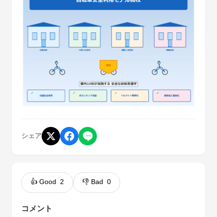
シェア
👍 Good
2
👎 Bad
0
コメント