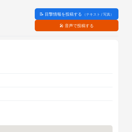
📝
目撃情報を投稿する
（テキスト / 写真）
🎤
音声で投稿する