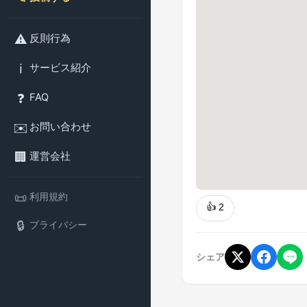
⚠️
反則行為
ℹ️
サービス紹介
❓
FAQ
✉️
お問い合わせ
🏢
運営会社
📜
利用規約
👍
2
🔒
プライバシー
シェア