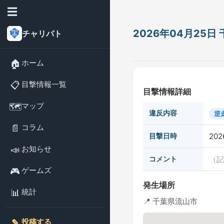
☰
2026年04月25
チャリパト
🏠
ホーム
📋
目撃情報一覧
目撃情報詳細
🗺️
マップ
違反内容
逆
📄
コラム
目撃日時
202
📣
お知らせ
コメント
（記
🎮
ゲームズ
発生場所
📊
統計
📍 千葉県流山市
✎️
投稿する