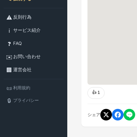
⚠️
反則行為
ℹ️
サービス紹介
❓
FAQ
✉️
お問い合わせ
🏢
運営会社
📜
利用規約
👍
1
🔒
プライバシー
シェア