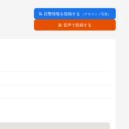
📝
目撃情報を投稿する
（テキスト / 写真）
🎤
音声で投稿する