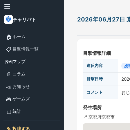
☰
2026年06月27
チャリパト
🏠
ホーム
📋
目撃情報一覧
目撃情報詳細
🗺️
マップ
違反内容
携
📄
コラム
目撃日時
202
📣
お知らせ
コメント
おじ
🎮
ゲームズ
発生場所
📊
統計
📍 京都府京都市
✎️
投稿する