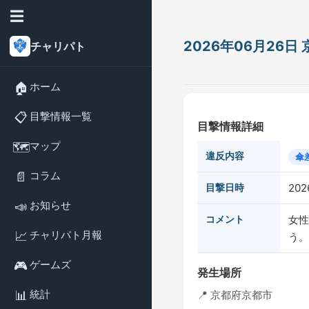
☰
2026年06月26
チャリパト
🏠
ホーム
📋
目撃情報一覧
目撃情報詳細
🗺️
マップ
違反内容
傘
📄
コラム
目撃日時
202
📣
お知らせ
コメント
女性
📈
チャリパト月報
う。
🎮
ゲームズ
発生場所
📊
統計
📍 京都府京都市