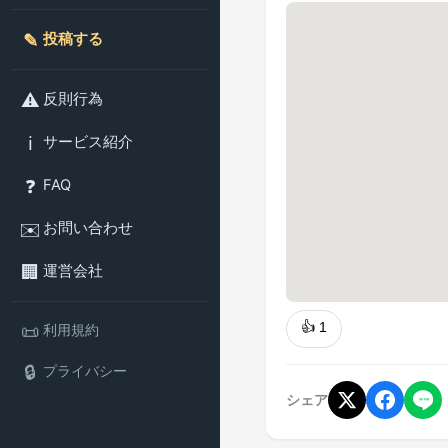
✎️
投稿する
⚠️
反則行為
ℹ️
サービス紹介
❓
FAQ
✉️
お問い合わせ
🏢
運営会社
👍
1
📜
利用規約
🔒
プライバシー
シェア