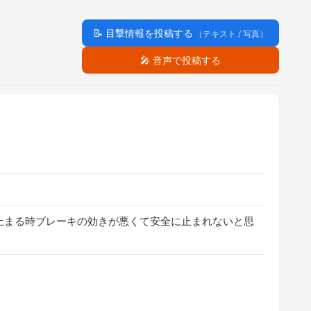
📝
目撃情報を投稿する
（テキスト / 写真）
🎤
音声で投稿する
止まる時ブレーキの効きが悪くて安全に止まれないと思