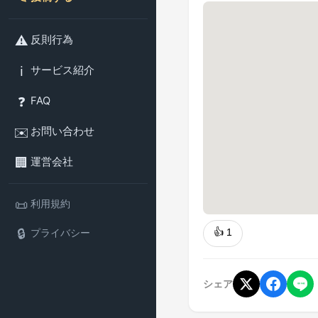
⚠️
反則行為
ℹ️
サービス紹介
❓
FAQ
✉️
お問い合わせ
🏢
運営会社
📜
利用規約
🔒
👍
1
プライバシー
シェア