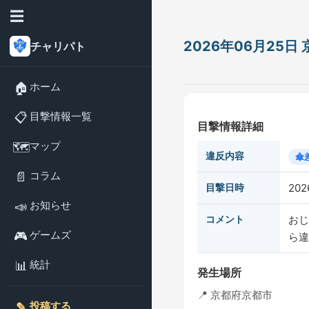
☰
2026年06月25
チャリパト
🏠
ホーム
📋
目撃情報一覧
目撃情報詳細
🗺️
マップ
違反内容
傘
📄
コラム
目撃日時
202
📣
お知らせ
コメント
おじ
🎮
ゲームズ
ら違
📊
統計
発生場所
📍 京都府京都市
✎️
投稿する