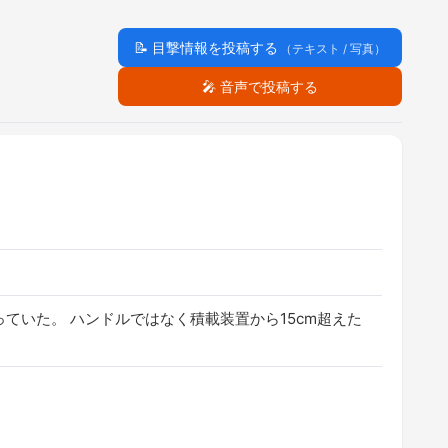
📝
目撃情報を投稿する
（テキスト / 写真）
🎤
音声で投稿する
ていた。 ハンドルではなく積載装置から15cm超えた