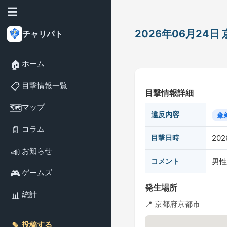
☰
2026年06月24
チャリパト
🏠
ホーム
📋
目撃情報一覧
目撃情報詳細
🗺️
マップ
違反内容
傘
📄
コラム
目撃日時
202
📣
お知らせ
コメント
男性
🎮
ゲームズ
発生場所
📊
統計
📍 京都府京都市
✎️
投稿する