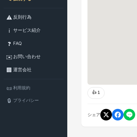
⚠️
反則行為
ℹ️
サービス紹介
❓
FAQ
✉️
お問い合わせ
🏢
運営会社
📜
利用規約
👍
1
🔒
プライバシー
シェア