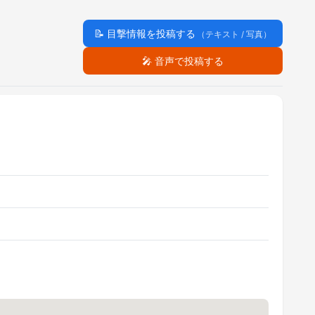
📝
目撃情報を投稿する
（テキスト / 写真）
🎤
音声で投稿する