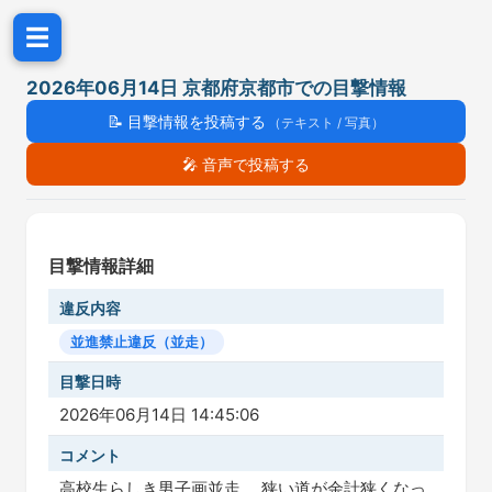
☰
2026年06月14日 京都府京都市での目撃情報
📝
目撃情報を投稿する
（テキスト / 写真）
🎤
音声で投稿する
目撃情報詳細
違反内容
並進禁止違反（並走）
目撃日時
2026年06月14日 14:45:06
コメント
高校生らしき男子画並走。 狭い道が余計狭くなっ