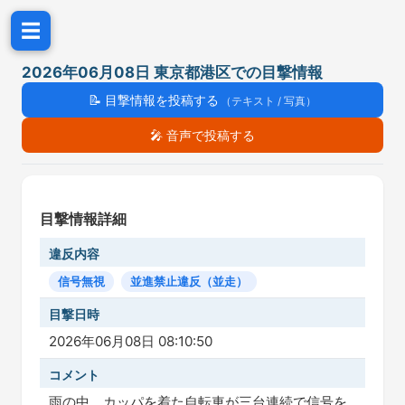
☰
2026年06月08日 東京都港区での目撃情報
📝
目撃情報を投稿する
（テキスト / 写真）
🎤
音声で投稿する
目撃情報詳細
違反内容
信号無視
並進禁止違反（並走）
目撃日時
2026年06月08日 08:10:50
コメント
雨の中、カッパを着た自転車が三台連続で信号を