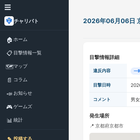
☰
2026年06月06
チャリパト
🏠
ホーム
📋
目撃情報一覧
目撃情報詳細
🗺️
マップ
違反内容
一
📄
コラム
目撃日時
202
📣
お知らせ
コメント
男女
🎮
ゲームズ
発生場所
📊
統計
📍 京都府京都市
✎️
投稿する