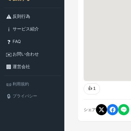
⚠️
反則行為
ℹ️
サービス紹介
❓
FAQ
✉️
お問い合わせ
🏢
運営会社
📜
利用規約
👍
1
🔒
プライバシー
シェア