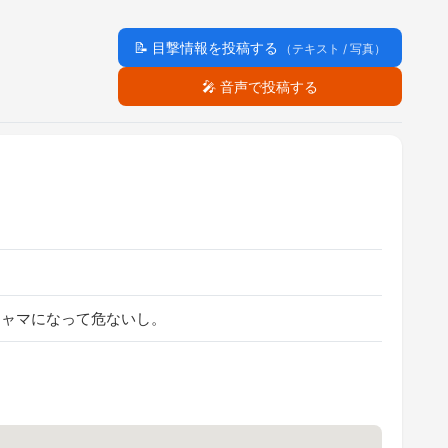
📝
目撃情報を投稿する
（テキスト / 写真）
🎤
音声で投稿する
ジャマになって危ないし。