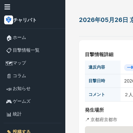
☰
2026年05月26
チャリパト
🏠
ホーム
📋
目撃情報一覧
目撃情報詳細
🗺️
マップ
違反内容
一
📄
コラム
目撃日時
202
📣
お知らせ
コメント
２人
🎮
ゲームズ
発生場所
📊
統計
📍 京都府京都市
✎️
投稿する