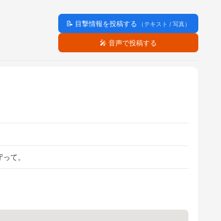
📝
目撃情報を投稿する
（テキスト / 写真）
🎤
音声で投稿する
守って。