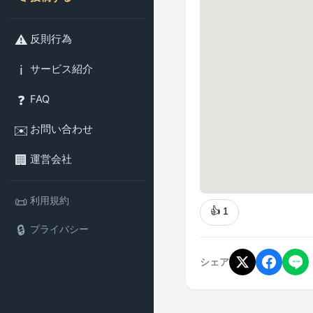
⚠️
反則行為
ℹ️
サービス紹介
❓
FAQ
✉️
お問い合わせ
🏢
運営会社
📜
利用規約
👍
1
🔒
プライバシー
シェア