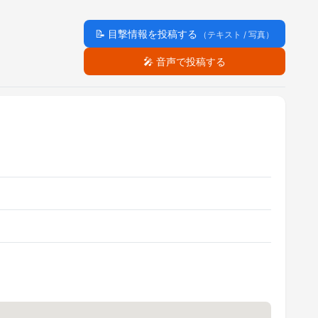
📝
目撃情報を投稿する
（テキスト / 写真）
🎤
音声で投稿する