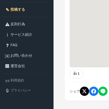
✎️
投稿する
⚠️
反則行為
ℹ️
サービス紹介
❓
FAQ
✉️
お問い合わせ
🏢
運営会社
👍
1
📜
利用規約
🔒
プライバシー
シェア