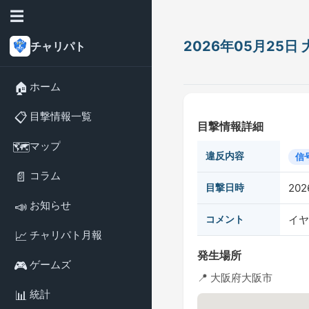
☰
2026年05月25
チャリパト
🏠
ホーム
📋
目撃情報一覧
目撃情報詳細
🗺️
マップ
違反内容
信
📄
コラム
目撃日時
202
📣
お知らせ
コメント
イヤ
📈
チャリパト月報
発生場所
🎮
ゲームズ
📍 大阪府大阪市
📊
統計