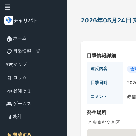
☰
2026年05月24
チャリパト
🏠
ホーム
📋
目撃情報一覧
目撃情報詳細
🗺️
マップ
違反内容
信
📄
コラム
目撃日時
202
📣
お知らせ
コメント
赤信
🎮
ゲームズ
発生場所
📊
統計
📍 東京都文京区
✎️
投稿する