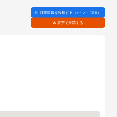
📝
目撃情報を投稿する
（テキスト / 写真）
🎤
音声で投稿する