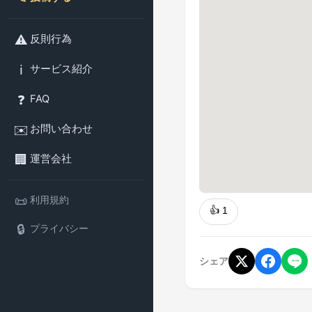
⚠️
反則行為
ℹ️
サービス紹介
❓
FAQ
✉️
お問い合わせ
🏢
運営会社
📜
利用規約
👍
1
🔒
プライバシー
シェア