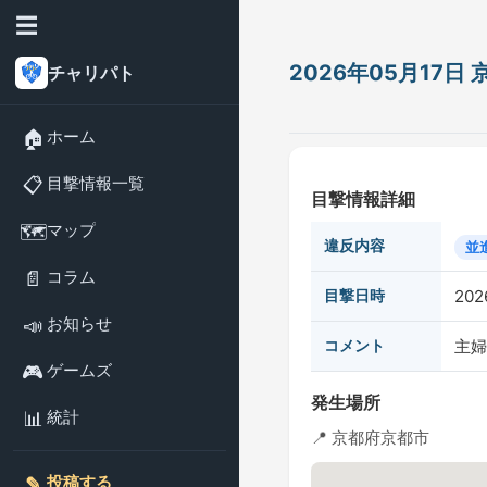
☰
2026年05月17
チャリパト
🏠
ホーム
📋
目撃情報一覧
目撃情報詳細
🗺️
マップ
違反内容
並
📄
コラム
目撃日時
202
📣
お知らせ
コメント
主婦
🎮
ゲームズ
発生場所
📊
統計
📍 京都府京都市
✎️
投稿する