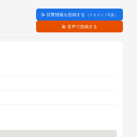
📝
目撃情報を投稿する
（テキスト / 写真）
🎤
音声で投稿する
。