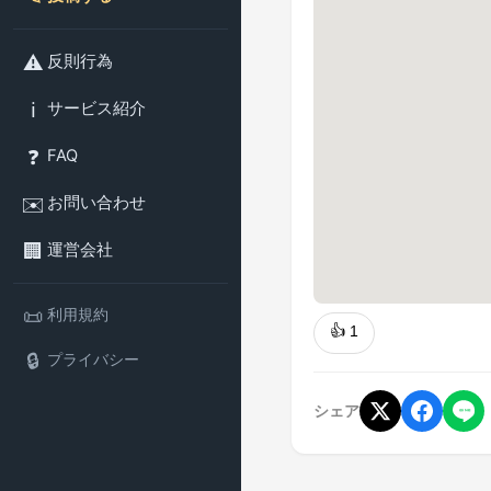
⚠️
反則行為
ℹ️
サービス紹介
❓
FAQ
✉️
お問い合わせ
🏢
運営会社
📜
利用規約
👍
1
🔒
プライバシー
シェア