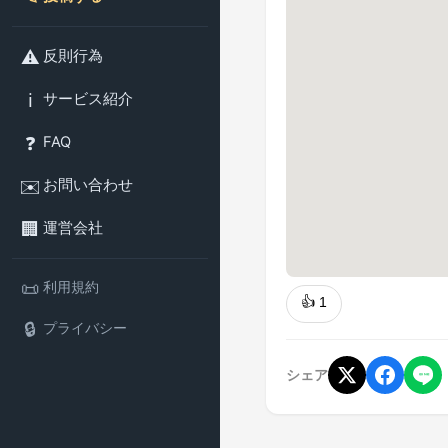
⚠️
反則行為
ℹ️
サービス紹介
❓
FAQ
✉️
お問い合わせ
🏢
運営会社
📜
利用規約
👍
1
🔒
プライバシー
シェア