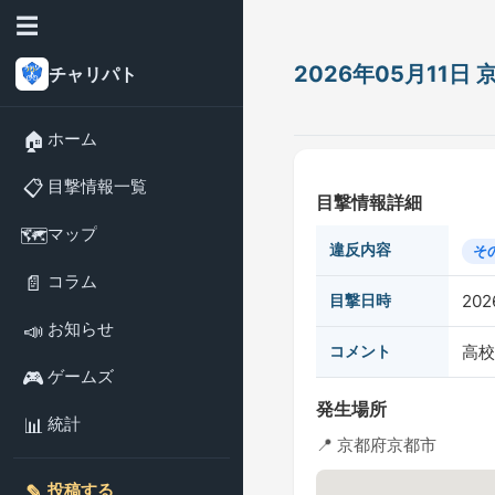
☰
2026年05月11
チャリパト
🏠
ホーム
📋
目撃情報一覧
目撃情報詳細
🗺️
マップ
違反内容
そ
📄
コラム
目撃日時
202
📣
お知らせ
コメント
高校
🎮
ゲームズ
発生場所
📊
統計
📍 京都府京都市
✎️
投稿する