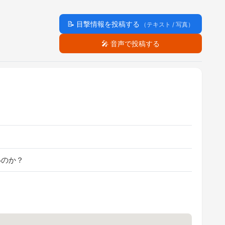
📝
目撃情報を投稿する
（テキスト / 写真）
🎤
音声で投稿する
いのか？