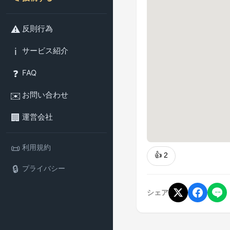
⚠️
反則行為
ℹ️
サービス紹介
❓
FAQ
✉️
お問い合わせ
🏢
運営会社
📜
利用規約
👍
2
🔒
プライバシー
シェア