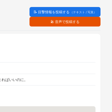
📝
目撃情報を投稿する
（テキスト / 写真）
🎤
音声で投稿する
まればいいのに。