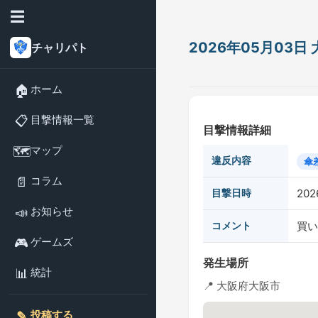
☰
2026年05月03
チャリパト
🏠
ホーム
📋
目撃情報一覧
目撃情報詳細
🗺️
マップ
違反内容
傘
📄
コラム
目撃日時
202
📣
お知らせ
コメント
買い
🎮
ゲームズ
発生場所
📊
統計
📍 大阪府大阪市
✎️
投稿する